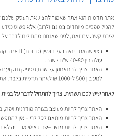
אתר תדמית הוא אתר שאמור להציג את העסק שלכם לעול
להכיל טפסים מיוחדים במינם (לרוב) אלא פשוט מידע 
יצירת קשר. עם זאת, לפני שאנחנו מתחילים לדבר על
עולה בין 40-80 ש"ח לשנה.
האתר צריך להתאחסן על שרת מספיק חזק ועם מספ
לנוע בין 500 ל-1000 ₪ לאתר תדמית בלבד. אתרים גדולים יותר מן הסתם זקוקים לשרת גדול וחזק יותר.
לאחר שיש לכם תשתית, צריך להתחיל לדבר על בניית 
האתר צריך להיות מעוצב בצורה מודרנית ויפה, ב
האתר צריך להיות מותאם לסלולרי – אין להתפשר בעניין זה. 60% מהגולשים כ
האתר צריך להיות מהיר –שרת איטי או בניה לא נכ
לטעינה איטית. אתר צריך להיטען בתוך פחות מ-3 שניות.